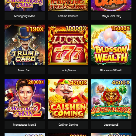
Moneybags Man
Fortune Treasure
MayaGoldCrazy
Trump Card
LuckySeven
Blossom of Wealth
Moneybags Man 2
CaiShen Coming
Legendary5