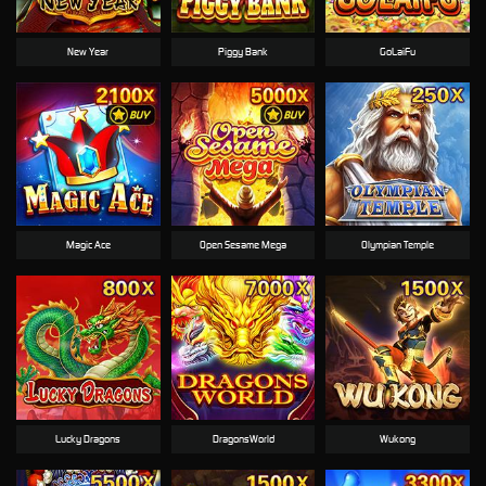
New Year
Piggy Bank
GoLaiFu
Magic Ace
Open Sesame Mega
Olympian Temple
Lucky Dragons
DragonsWorld
Wukong