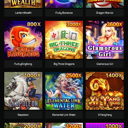
LanternWealth
Fruity Bonanza
Dragon Warrior
FunkyKingKong
Big Three Dragons
Glamorous Girl
Napoleon
Elemental Link Water
XiYangYang