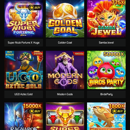
Super Niubi Fortune X-Huge
Golden Goal
Samba Jewel
UGO Aztec Gold
Modern Gods
BirdsParty