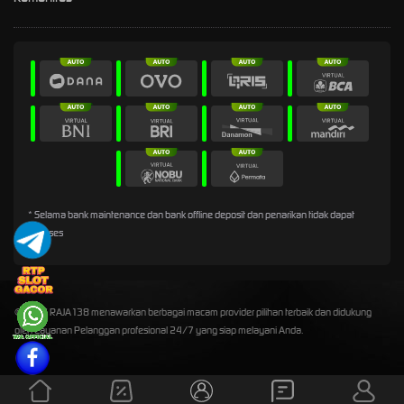
* Selama bank maintenance dan bank offline deposit dan penarikan tidak dapat
diproses
©2026 RAJA138 menawarkan berbagai macam provider pilihan terbaik dan didukung
oleh Layanan Pelanggan profesional 24/7 yang siap melayani Anda.