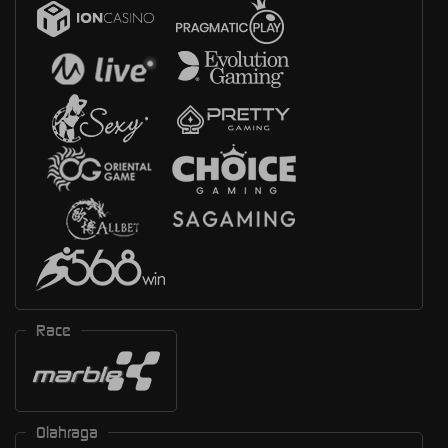
Race
Olahraga