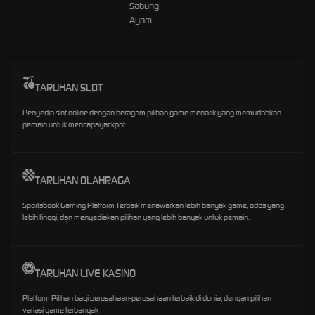
Sabung
Ayam
TARUHAN SLOT
Penyedia slot online dengan beragam pilihan game menarik yang memudahkan
pemain untuk mencapai jackpot
TARUHAN OLAHRAGA
Sportsbook Gaming Platform Terbaik menawarkan lebih banyak game, odds yang
lebih tinggi, dan menyediakan pilihan yang lebih banyak untuk pemain.
TARUHAN LIVE KASINO
Platform Pilihan bagi perusahaan-perusahaan terbaik di dunia, dengan pilihan
variasi game terbanyak