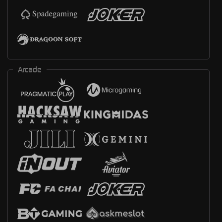
Arcade