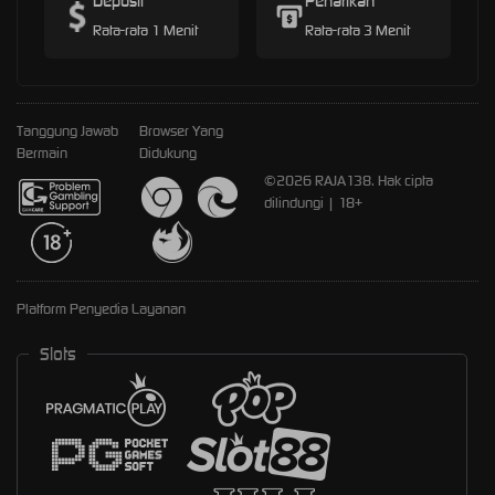
Deposit
Penarikan
Rata-rata 1 Menit
Rata-rata 3 Menit
Tanggung Jawab
Browser Yang
Bermain
Didukung
©2026 RAJA138. Hak cipta
dilindungi | 18+
Platform Penyedia Layanan
Slots