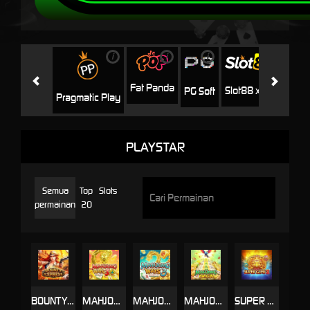
i
i
i
i
i
Facha
Fat Panda
Slot88 x PP
PG Soft
Pragmatic Play
PLAYSTAR
Semua
Top
Slots
permainan
20
BOUNTY EXPRESS
MAHJONG WAYS 3+
MAHJONG WAYS 3
MAHJONG：ORIGIN
SUPER GEMS 2