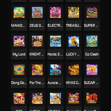
MAHJONG: ORIGIN 2
ZEUS OF OLYMPUS
ELECTRIC ZEUS
TREASURES OF AZTEC Z
SUPER AWESOME
My Lord
KNIGHT ARTHUR
Horde 2 Winter
LUCKY ACE 2
Go Clash
Deng Deng
For The Horde
Aurora Wolf
HIYAS GEMS
SUGAR TEDDY