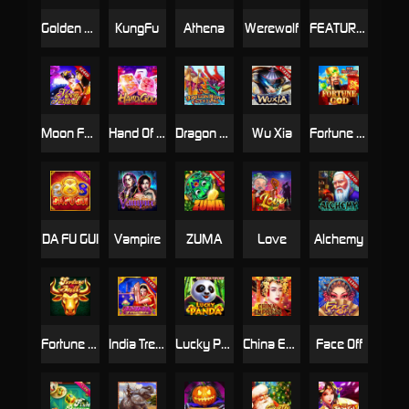
Golden Zongzi
KungFu
Athena
Werewolf
FEATURE BUY・SUPER POWERFUL
Moon Festival
Hand Of God
Dragon Boat Festival
Wu Xia
Fortune God
DA FU GUI
Vampire
ZUMA
Love
Alchemy
Fortune Bull
India Treasure
Lucky Panda
China Empress
Face Off