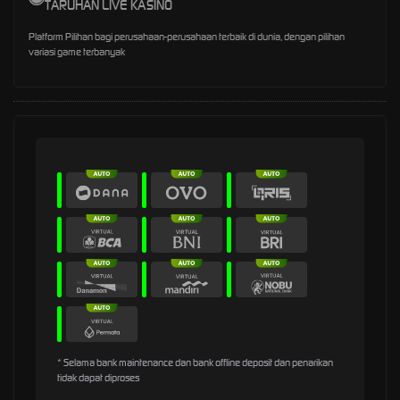
TARUHAN LIVE KASINO
Platform Pilihan bagi perusahaan-perusahaan terbaik di dunia, dengan pilihan
variasi game terbanyak
* Selama bank maintenance dan bank offline deposit dan penarikan
tidak dapat diproses