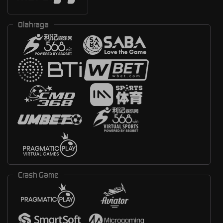
Olahraga
Crash Game