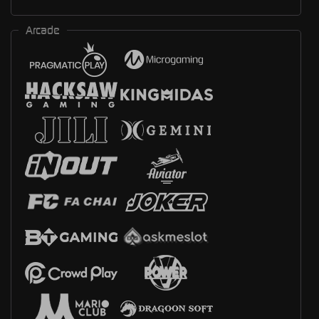
Arcade