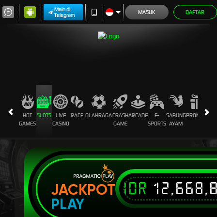
Main di
MASUK
DAFTAR
Telegram
HOT
SLOTS
LIVE
RACE
OLAHRAGA
CRASH
ARCADE
E-
SABUNG
PROMOSI
GAMES
CASINO
GAME
SPORTS
AYAM
IDR
12,668,
JACKPOT
PLAY