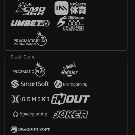
Crash Game