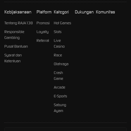
Kebijaksanaan
Platform
Kategori
Dukungan
Komunitas
Tentang RAJA138
Promosi
Hot Games
Responsible
Loyalty
Slots
Gambling
Referral
Live
Pusat Bantuan
Casino
Syarat dan
Race
Ketentuan
Olahraga
Crash
Game
Arcade
E-Sports
Sabung
Ayam