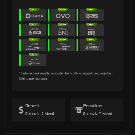
* Selama bank maintenance dan bank offline deposit dan penarikan
tidak dapat diproses
Deposit
Penarikan
Rata-rata 1 Menit
Rata-rata 3 Menit