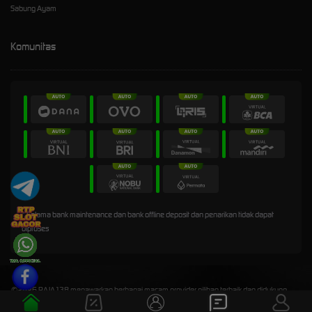
Sabung Ayam
Komunitas
* Selama bank maintenance dan bank offline deposit dan penarikan tidak dapat
diproses
©2026 RAJA138 menawarkan berbagai macam provider pilihan terbaik dan didukung
oleh Layanan Pelanggan profesional 24/7 yang siap melayani Anda.