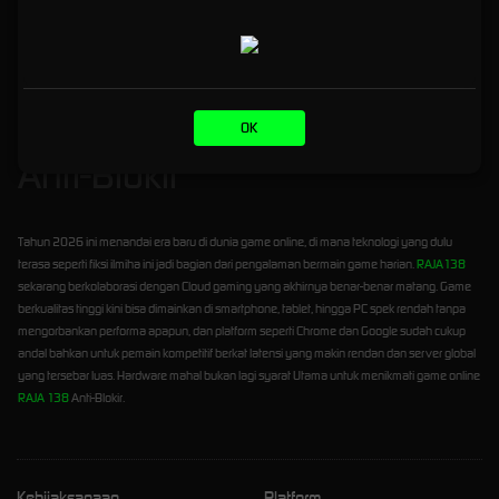
Blokir
RAJA138 : Akses Link Login
Resmi Situs Game Online
OK
Anti-Blokir
Tahun 2026 ini menandai era baru di dunia game online, di mana teknologi yang dulu
terasa seperti fiksi ilmiha ini jadi bagian dari pengalaman bermain game harian.
RAJA138
sekarang berkolaborasi dengan Cloud gaming yang akhirnya benar-benar matang. Game
berkualitas tinggi kini bisa dimainkan di smartphone, tablet, hingga PC spek rendah tanpa
mengorbankan performa apapun, dan platform seperti Chrome dan Google sudah cukup
andal bahkan untuk pemain kompetitif berkat latensi yang makin rendan dan server global
yang tersebar luas. Hardware mahal bukan lagi syarat Utama untuk menikmati game online
RAJA 138
Anti-Blokir.
Kebijaksanaan
Platform