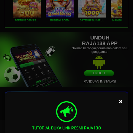
FORTUNE GEMS 500
DJ BOOM BOOM
GATES OF OLYMPUS 1000
UNDUH
RAJA138 APP
Nikmati berbagai permainan dalam satu
genggaman
UNDUH
PANDUAN INSTALASI
×
TUTORIAL BUKA LINK RESMI RAJA138
RAJA138 : Akses Link Login Resmi Situs Game Online Anti-