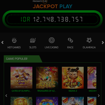
JACKPOT
PLAY
IDR
12,740,738,757
HOT GAMES
SLOTS
LIVE CASINO
RACE
OLAHRAGA
CRA
GAME POPULER
GATES OF OLYMPUS POP
TREASURES OF AZTEC
NEZHA 2
MOCHI MANIA 1