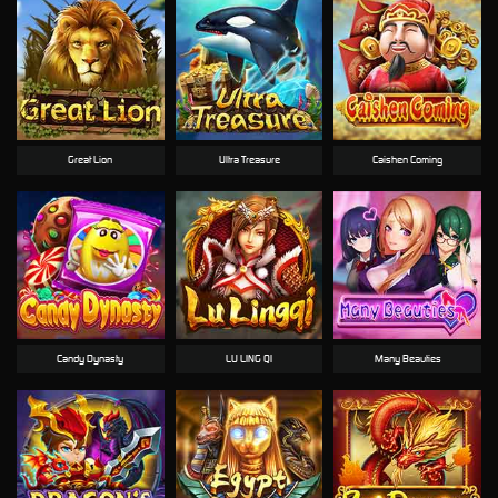
Great Lion
Ultra Treasure
Caishen Coming
Candy Dynasty
LU LING QI
Many Beauties