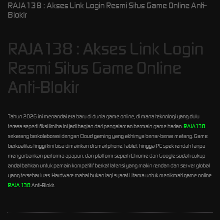
RAJA138 : Akses Link Login Resmi Situs Game Online Anti-
Blokir
RAJA138 : Akses Link Login
Resmi Situs Game Online
Anti-Blokir
Tahun 2026 ini menandai era baru di dunia game online, di mana teknologi yang dulu
terasa seperti fiksi ilmiha ini jadi bagian dari pengalaman bermain game harian.
RAJA138
sekarang berkolaborasi dengan Cloud gaming yang akhirnya benar-benar matang. Game
berkualitas tinggi kini bisa dimainkan di smartphone, tablet, hingga PC spek rendah tanpa
mengorbankan performa apapun, dan platform seperti Chrome dan Google sudah cukup
andal bahkan untuk pemain kompetitif berkat latensi yang makin rendan dan server global
yang tersebar luas. Hardware mahal bukan lagi syarat Utama untuk menikmati game online
RAJA 138
Anti-Blokir.