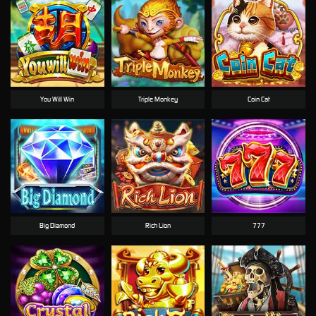
You Will Win
Triple Monkey
Coin Cat
Big Diamond
Rich Lion
777