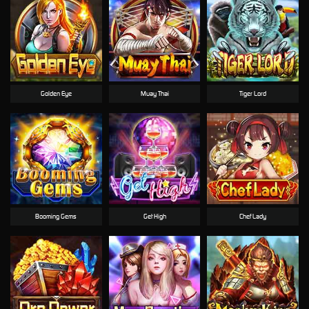
Golden Eye
Muay Thai
Tiger Lord
Booming Gems
Get High
Chef Lady