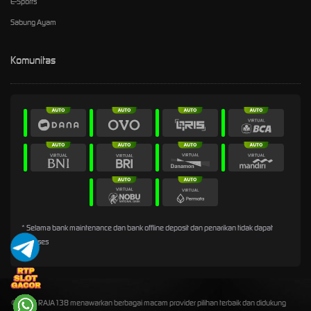
E-Sports
Sabung Ayam
Komunitas
* Selama bank maintenance dan bank offline deposit dan penarikan tidak dapat
diproses
©2026 RAJA138 menawarkan berbagai macam provider pilihan terbaik dan didukung