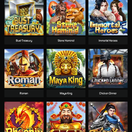
Bust Treasury
Stone Hominid
Immortal Heroes
Roman
Maya King
Chicken Dinner