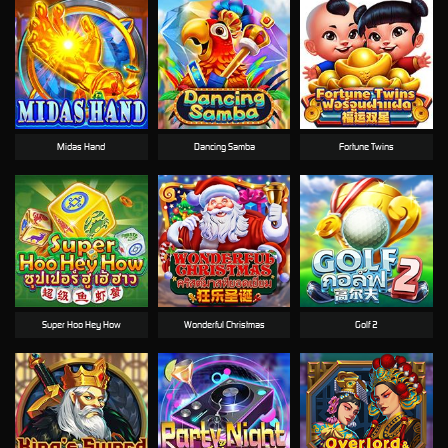
Midas Hand
Dancing Samba
Fortune Twins
Super Hoo Hey How
Wonderful Christmas
Golf 2