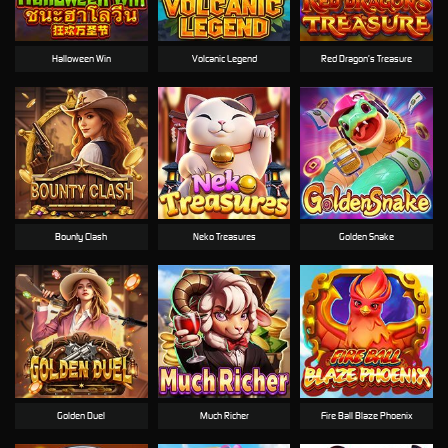
Halloween Win
Volcanic Legend
Red Dragon’s Treasure
Bounty Clash
Neko Treasures
Golden Snake
Golden Duel
Much Richer
Fire Ball Blaze Phoenix