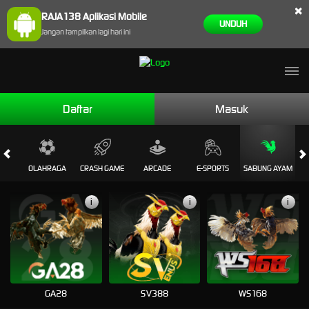
×
RAJA138 Aplikasi Mobile
UNDUH
Jangan tampilkan lagi hari ini
Daftar
Masuk
E
OLAHRAGA
CRASH GAME
ARCADE
E-SPORTS
SABUNG AYAM
i
i
i
GA28
SV388
WS168