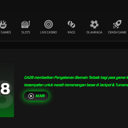
T GAMES
SLOTS
LIVE CASINO
RACE
OLAHRAGA
CRASH GAME
GA28 memberikan Pengalaman Bermain Terbaik bagi para gamer ka
kesempatan untuk meraih kemenangan besar di Jackpot & Turnam
MAIN