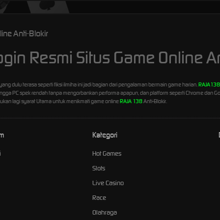
ne Anti-Blokir
gin Resmi Situs Game Online Ant
ng dulu terasa seperti fiksi ilmiha ini jadi bagian dari pengalaman bermain game harian.
RAJA138
t, hingga PC spek rendah tanpa mengorbankan performa apapun, dan platform seperti Chrome dan Go
bukan lagi syarat Utama untuk menikmati game online
RAJA 138
Anti-Blokir.
rm
Kategori
i
Hot Games
Slots
Live Casino
Race
Olahraga