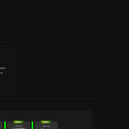
haan
ame