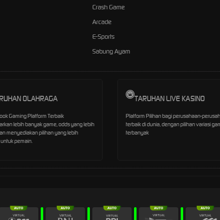
Crash Game
Arcade
E-Sports
Sabung Ayam
RUHAN OLAHRAGA
TARUHAN LIVE KASINO
ook Gaming Platform Terbaik
Platform Pilihan bagi perusahaan-perusa
kan lebih banyak game, odds yang lebih
terbaik di dunia, dengan pilihan variasi g
 dan menyediakan pilihan yang lebih
terbanyak
untuk pemain.