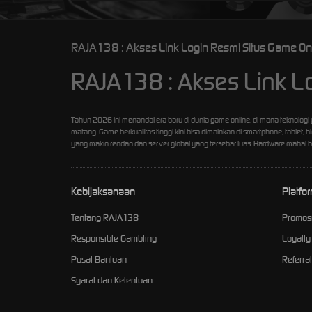
RAJA138 : Akses Link Login Resmi Situs Game Onli
RAJA138 : Akses Link Lo
Tahun 2026 ini menandai era baru di dunia game online, di mana teknologi ya
matang. Game berkualitas tinggi kini bisa dimainkan di smartphone, table
yang makin rendan dan server global yang tersebar luas. Hardware mahal 
Kebijaksanaan
Platfo
Tentang RAJA138
Promos
Responsible Gambling
Loyalty
Pusat Bantuan
Referral
Syarat dan Ketentuan