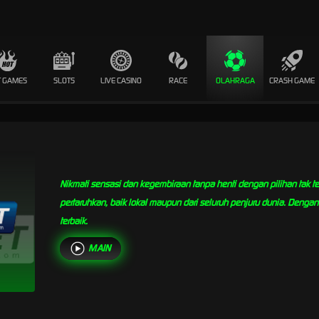
T GAMES
SLOTS
LIVE CASINO
RACE
OLAHRAGA
CRASH GAME
Nikmati sensasi dan kegembiraan tanpa henti dengan pilihan tak te
pertaruhkan, baik lokal maupun dari seluruh penjuru dunia. Deng
terbaik.
MAIN