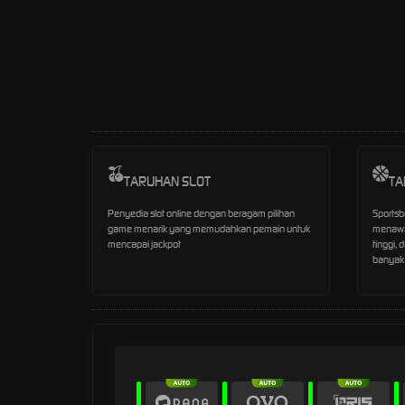
TARUHAN SLOT
TA
Penyedia slot online dengan beragam pilihan
Sportsb
game menarik yang memudahkan pemain untuk
menawar
mencapai jackpot
tinggi,
banyak 