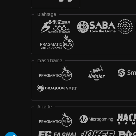
Olahraga
Crash Game
Arcade