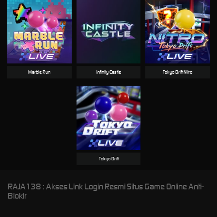
Marble Run
Infinity Castle
Tokyo Drift Nitro
Tokyo Drift
RAJA138 : Akses Link Login Resmi Situs Game Online Anti-
Blokir