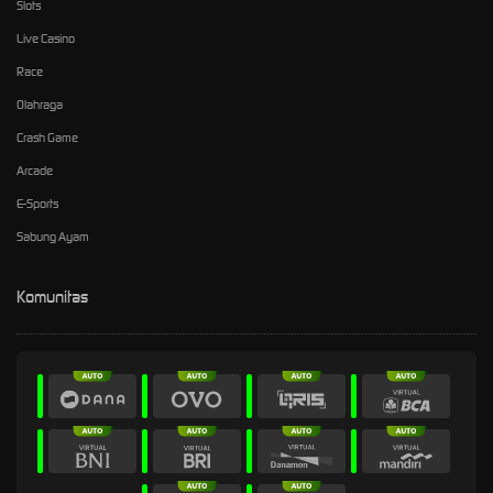
Slots
Live Casino
Race
Olahraga
Crash Game
Arcade
E-Sports
Sabung Ayam
Komunitas