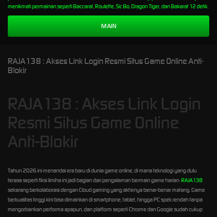
menikmati permainan seperti Baccarat, Roulette, Sic Bo, Dragon Tiger, dan Bakarat 12 detik.
MAIN
RAJA138 : Akses Link Login Resmi Situs Game Online Anti-
Blokir
RAJA138 : Akses Link Login
Resmi Situs Game Online
Anti-Blokir
Tahun 2026 ini menandai era baru di dunia game online, di mana teknologi yang dulu
terasa seperti fiksi ilmiha ini jadi bagian dari pengalaman bermain game harian.
RAJA138
sekarang berkolaborasi dengan Cloud gaming yang akhirnya benar-benar matang. Game
berkualitas tinggi kini bisa dimainkan di smartphone, tablet, hingga PC spek rendah tanpa
mengorbankan performa apapun, dan platform seperti Chrome dan Google sudah cukup