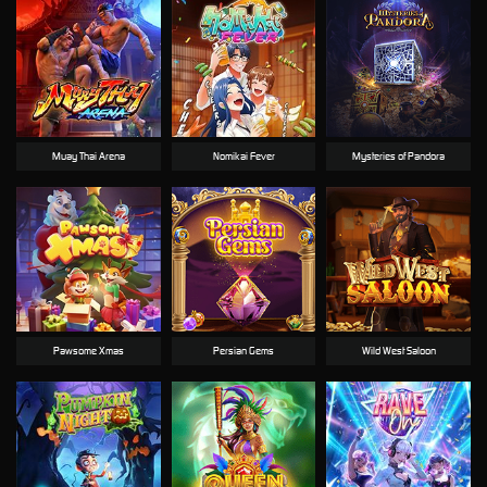
Muay Thai Arena
Nomikai Fever
Mysteries of Pandora
Pawsome Xmas
Persian Gems
Wild West Saloon