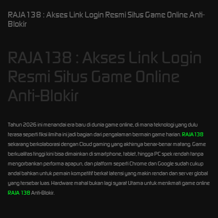
RAJA138 : Akses Link Login Resmi Situs Game Online Anti-
Blokir
RAJA138 : Akses Link Login
Resmi Situs Game Online
Anti-Blokir
Tahun 2026 ini menandai era baru di dunia game online, di mana teknologi yang dulu
terasa seperti fiksi ilmiha ini jadi bagian dari pengalaman bermain game harian.
RAJA138
sekarang berkolaborasi dengan Cloud gaming yang akhirnya benar-benar matang. Game
berkualitas tinggi kini bisa dimainkan di smartphone, tablet, hingga PC spek rendah tanpa
mengorbankan performa apapun, dan platform seperti Chrome dan Google sudah cukup
andal bahkan untuk pemain kompetitif berkat latensi yang makin rendan dan server global
yang tersebar luas. Hardware mahal bukan lagi syarat Utama untuk menikmati game online
RAJA 138
Anti-Blokir.