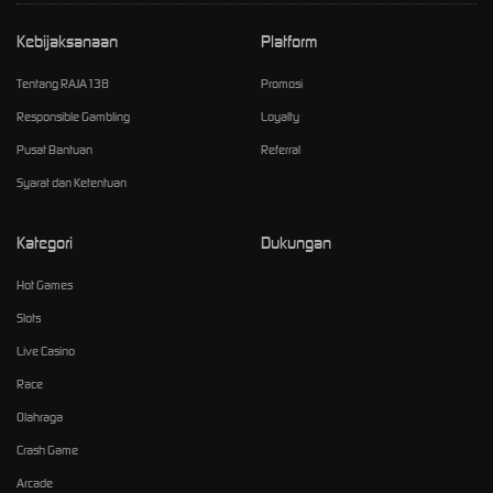
Kebijaksanaan
Platform
Tentang RAJA138
Promosi
Responsible Gambling
Loyalty
Pusat Bantuan
Referral
Syarat dan Ketentuan
Kategori
Dukungan
Hot Games
Slots
Live Casino
Race
Olahraga
Crash Game
Arcade