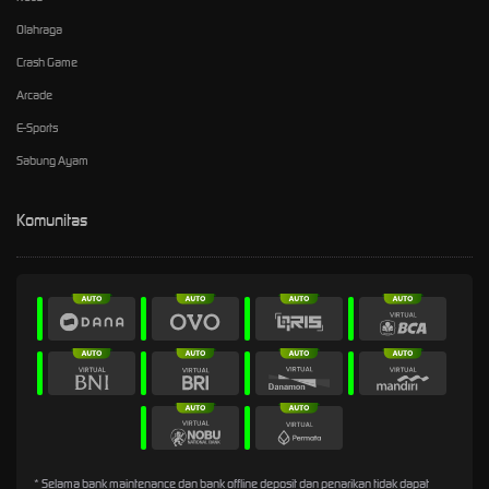
Olahraga
Crash Game
Arcade
E-Sports
Sabung Ayam
Komunitas
* Selama bank maintenance dan bank offline deposit dan penarikan tidak dapat