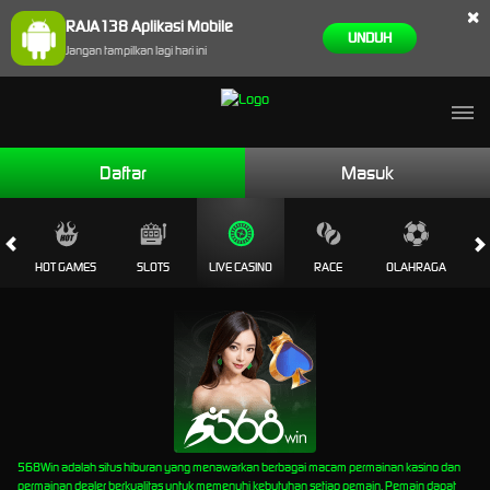
×
RAJA138 Aplikasi Mobile
UNDUH
Jangan tampilkan lagi hari ini
Daftar
Masuk
HOT GAMES
SLOTS
LIVE CASINO
RACE
OLAHRAGA
CRA
568Win adalah situs hiburan yang menawarkan berbagai macam permainan kasino dan
permainan dealer berkualitas untuk memenuhi kebutuhan setiap pemain. Pemain dapat