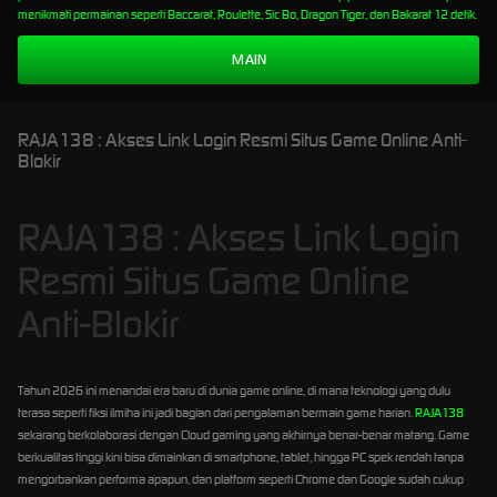
menikmati permainan seperti Baccarat, Roulette, Sic Bo, Dragon Tiger, dan Bakarat 12 detik.
MAIN
RAJA138 : Akses Link Login Resmi Situs Game Online Anti-
Blokir
RAJA138 : Akses Link Login
Resmi Situs Game Online
Anti-Blokir
Tahun 2026 ini menandai era baru di dunia game online, di mana teknologi yang dulu
terasa seperti fiksi ilmiha ini jadi bagian dari pengalaman bermain game harian.
RAJA138
sekarang berkolaborasi dengan Cloud gaming yang akhirnya benar-benar matang. Game
berkualitas tinggi kini bisa dimainkan di smartphone, tablet, hingga PC spek rendah tanpa
mengorbankan performa apapun, dan platform seperti Chrome dan Google sudah cukup