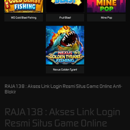
WD Gold Blast Fishing
Fruit Blast
Mine Pop
Nexus Golden Tyrant
RAJA138 : Akses Link Login Resmi Situs Game Online Anti-
Blokir
RAJA138 : Akses Link Login
Resmi Situs Game Online