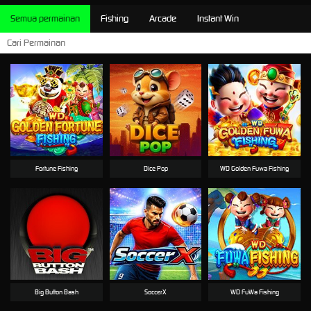
Semua permainan
Fishing
Arcade
Instant Win
Fortune Fishing
Dice Pop
WD Golden Fuwa Fishing
Big Button Bash
SoccerX
WD FuWa Fishing