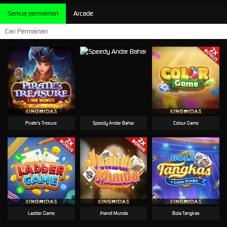
Semua permainan
Arcade
Pirate's Tresure
Speedy Andar Bahar
Colour Game
Ladder Game
Jhandi Munda
Bola Tangkas