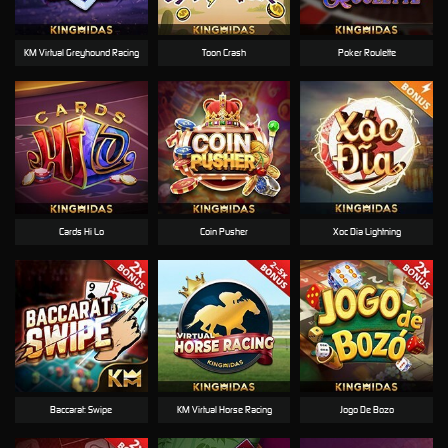
KM Virtual Greyhound Racing
Toon Crash
Poker Roulette
Cards Hi Lo
Coin Pusher
Xoc Dia Lightning
Baccarat: Swipe
KM Virtual Horse Racing
Jogo De Bozo