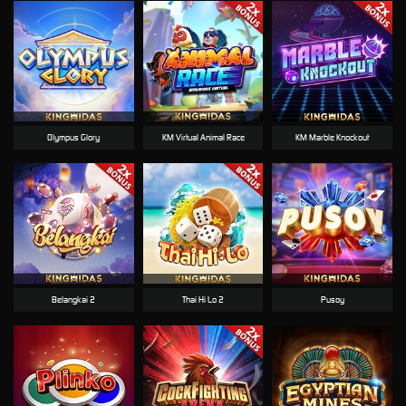
Olympus Glory
KM Virtual Animal Race
KM Marble Knockout
Belangkai 2
Thai Hi Lo 2
Pusoy