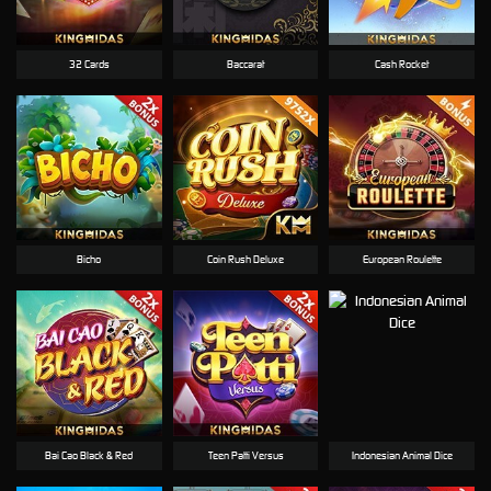
32 Cards
Baccarat
Cash Rocket
Bicho
Coin Rush Deluxe
European Roulette
Bai Cao Black & Red
Teen Patti Versus
Indonesian Animal Dice