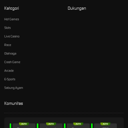
Kategori
Dukungan
Hot Games
Slots
Live Casino
Race
Olahraga
Crash Game
Arcade
E-Sports
Sabung Ayam
Komunitas